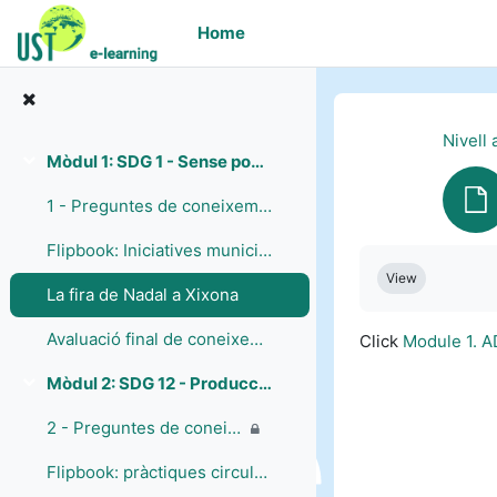
Skip to main content
Home
Nivell 
Mòdul 1: SDG 1 - Sense pobres
Collapse
1 - Preguntes de coneixements previs
Flipbook: Iniciatives municipals en turisme sostenible i creació d'oportunitats econòmiques
Completion re
View
La fira de Nadal a Xixona
Avaluació final de coneixements - Mòdul 1
Click
Module 1. 
Mòdul 2: SDG 12 - Producció i consum responsable
Collapse
2 - Preguntes de coneixements previs
Flipbook: pràctiques circulars de sostenibilitat, compromís comunitari i infraestructures turístiques per a la sostenibilitat