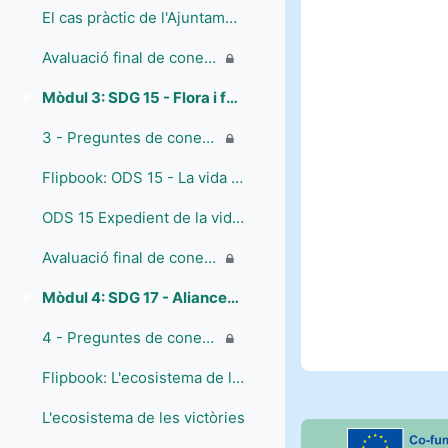
El cas pràctic de l'Ajuntament de Scandiano
Avaluació final de coneixements - Mòdul 2
Mòdul 3: SDG 15 - Flora i fauna terrestres
Collapse
3 - Preguntes de coneixements previs
Flipbook: ODS 15 - La vida a la terra
ODS 15 Expedient de la vida a la terra
Avaluació final de coneixements - Mòdul 3
Mòdul 4: SDG 17 - Aliances per als objectius mundials
Collapse
4 - Preguntes de coneixements previs
Flipbook: L'ecosistema de les victòries
L'ecosistema de les victòries