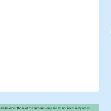
re however those of the author(s) only and do not necessarily reflect