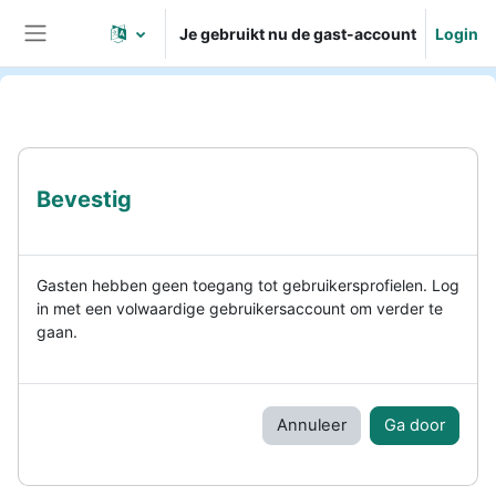
Ga naar hoofdinhoud
Je gebruikt nu de gast-account
Login
Zijpaneel
Bevestig
Gasten hebben geen toegang tot gebruikersprofielen. Log
in met een volwaardige gebruikersaccount om verder te
gaan.
Annuleer
Ga door