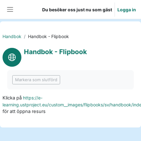
Gå direkt till huvudinnehåll
Du besöker oss just nu som gäst
Logga in
Sidopanel
Handbok
Handbok - Flipbook
Handbok - Flipbook
Slutförandvillkor
Markera som slutförd
Klicka på
https://e-
learning.ustproject.eu/custom__images/flipbooks/sv/handbook/ind
för att öppna resurs