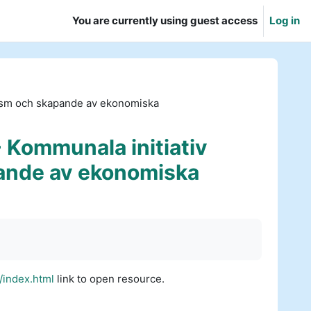
You are currently using guest access
Log in
urism och skapande av ekonomiska
- Kommunala initiativ
pande av ekonomiska
/index.html
link to open resource.