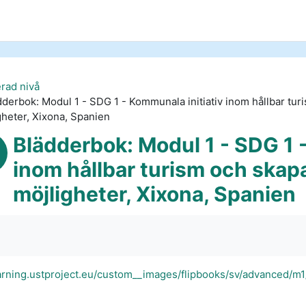
rad nivå
dderbok: Modul 1 - SDG 1 - Kommunala initiativ inom hållbar t
gheter, Xixona, Spanien
Blädderbok: Modul 1 - SDG 1 
inom hållbar turism och ska
möjligheter, Xixona, Spanien
quirements
earning.ustproject.eu/custom__images/flipbooks/sv/advanced/m1