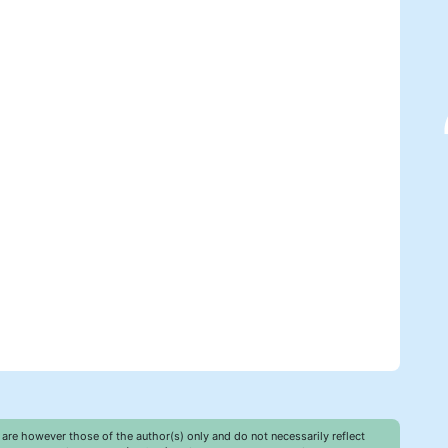
re however those of the author(s) only and do not necessarily reflect