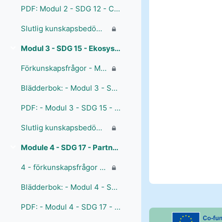
PDF: Modul 2 - SDG 12 - Cirkulära hållbarhetsmetoder, samhällsengagemang för hållbarhet, Scandiano, Italien
Slutlig kunskapsbedömning - Modul 2 - SDG 12 -Hållbarkonsumtion och produktion
Modul 3 - SDG 15 - Ekosystem och ekologisk mångfald, Falköping kommun
Collapse
Förkunskapsfrågor - Modul 3 - SDG 15 - Ekosystem och ekologisk mångfald
Blädderbok: - Modul 3 - SDG 15 - Ekosystem och biologisk mångfald, Falköping kommun
PDF: - Modul 3 - SDG 15 - Ekosystem och biologisk mångfald, Falköping kommun
Slutlig kunskapsbedömning - Modul 3 - SDG 15 - Ekosystem och biologiskt mångfald
Module 4 - SDG 17 - Partnerskap för hållbar utveckling
Collapse
4 - förkunskapsfrågor - Modul 4 - SDG 17 - Partnerskap för hållbarutveckling
Blädderbok: - Modul 4 - SDG 17 - Partnerskap för hållbar utveckling, Sverige
PDF: - Modul 4 - SDG 17 - Partnerskap för hållbar utveckling , Sverige