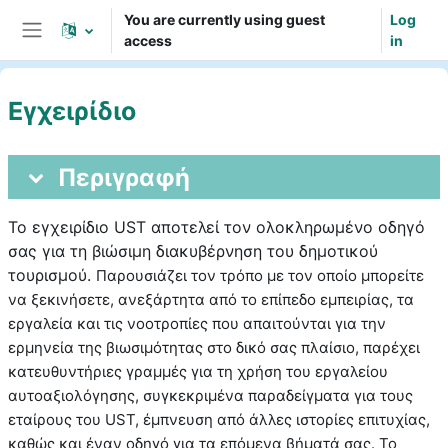
Skip to main content
You are currently using guest
Log
access
in
Side panel
Εγχειρίδιο
Topic outline
Περιγραφή
Το εγχειρίδιο UST αποτελεί τον ολοκληρωμένο οδηγό
σας για τη βιώσιμη διακυβέρνηση του δημοτικού
τουρισμού.
Παρουσιάζει τον τρόπο με τον οποίο μπορείτε
να ξεκινήσετε, ανεξάρτητα από το επίπεδο εμπειρίας, τα
εργαλεία και τις νοοτροπίες που απαιτούνται για την
ερμηνεία της βιωσιμότητας στο δικό σας πλαίσιο, παρέχει
κατευθυντήριες γραμμές για τη χρήση του εργαλείου
αυτοαξιολόγησης, συγκεκριμένα παραδείγματα για τους
εταίρους του UST, έμπνευση από άλλες ιστορίες επιτυχίας,
καθώς και έναν οδηγό για τα επόμενα βήματά σας. Το